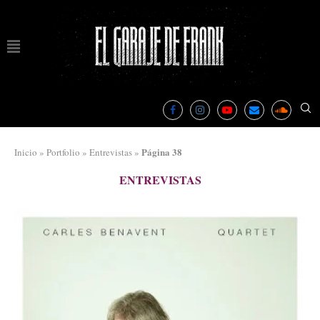
Página 38
Inicio
»
Portfolio
»
Entrevistas
»
ENTREVISTAS