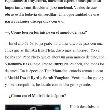
repasamos su trayectoria, haciendo especial hincapié en su
importante contribución al jazz nacional. Varios de esas
obras están todavía sin reeditar. Una oportunidad de oro
para cualquier discográfica con ojo.
—¿Cómo fueron tus inicios en el mundo del jazz?
—En el año 67-68 yo ya grabé mi primer disco de jazz con una
Elia Fleta
chica que se llamaba
, disco muy ambicioso. Yo ya
tocaba con Pepe Nieto que es ahora un gran músico de cine, con
Vladimiro Bas
Pedro Iturralde
al bajo,
, es decir, con todos los
Tete Montoliu
de antes. Era la época de
, cuando venían a tocar
David Byrd
Sarah Vaughan
a Madrid
y
. Venía mucha gente y
yo les acompañaba, he tocado con mucha gente grande.
—¿Cómo era
el Madrid de la época?
—Había
dos clubs de