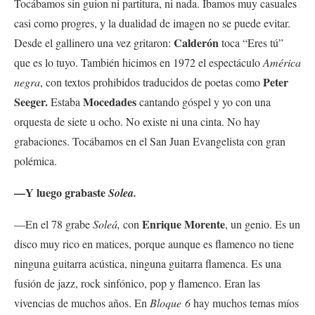
Tocábamos sin guion ni partitura, ni nada. Íbamos muy casuales
casi como progres, y la dualidad de imagen no se puede evitar.
Calderón
Desde el gallinero una vez gritaron:
toca “Eres tú”
que es lo tuyo. También hicimos en 1972 el espectáculo
América
Peter
negra
, con textos prohibidos traducidos de poetas como
Seeger.
Mocedades
Estaba
cantando góspel y yo con una
orquesta de siete u ocho. No existe ni una cinta. No hay
grabaciones. Tocábamos en el San Juan Evangelista con gran
polémica.
—Y luego grabaste
Solea.
Enrique Morente
—En el 78 grabe
Soleá,
con
, un genio. Es un
disco muy rico en matices, porque aunque es flamenco no tiene
ninguna guitarra acústica, ninguna guitarra flamenca. Es una
fusión de jazz, rock sinfónico, pop y flamenco. Eran las
vivencias de muchos años. En
Bloque
6
hay muchos temas míos