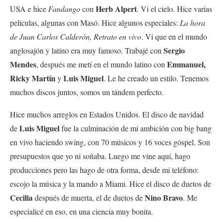
Herb Alpert
USA e hice
Fandango
con
. Vi el cielo. Hice varias
películas, algunas con Masó. Hice algunos especiales:
La hora
de Juan Carlos Calderón, Retrato en vivo
. Vi que en el mundo
Sergio
anglosajón y latino era muy famoso. Trabajé con
Mendes
Emmanuel,
, después me metí en el mundo latino con
Ricky Martín
Luis Miguel
y
. Le he creado un estilo. Tenemos
muchos discos juntos, somos un tándem perfecto.
Hice muchos arreglos en Estados Unidos. El disco de navidad
Luis Miguel
de
fue la culminación de mi ambición con big bang
en vivo haciendo swing, con 70 músicos y 16 voces góspel. Son
presupuestos que yo ni soñaba. Luego me vine aquí, hago
producciones pero las hago de otra forma, desde mi teléfono:
escojo la música y la mando a Miami. Hice el disco de duetos de
Cecilia
Nino Bravo
después de muerta, el de duetos de
. Me
especialicé en eso, en una ciencia muy bonita.