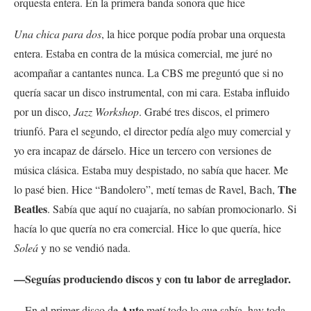
orquesta entera. En la primera banda sonora que hice
Una chica para dos
, la hice porque podía probar una orquesta
entera. Estaba en contra de la música comercial, me juré no
acompañar a cantantes nunca. La CBS me preguntó que si no
quería sacar un disco instrumental, con mi cara. Estaba influido
por un disco,
Jazz Workshop
. Grabé tres discos, el primero
triunfó. Para el segundo, el director pedía algo muy comercial y
yo era incapaz de dárselo. Hice un tercero con versiones de
música clásica. Estaba muy despistado, no sabía que hacer. Me
The
lo pasé bien. Hice “Bandolero”, metí temas de Ravel, Bach,
Beatles
. Sabía que aquí no cuajaría, no sabían promocionarlo. Si
hacía lo que quería no era comercial. Hice lo que quería, hice
Soleá
y no se vendió nada.
—Seguías produciendo discos y con tu labor de arreglador.
Aute
—En el primer disco de
metí todo lo que sabía, hay toda