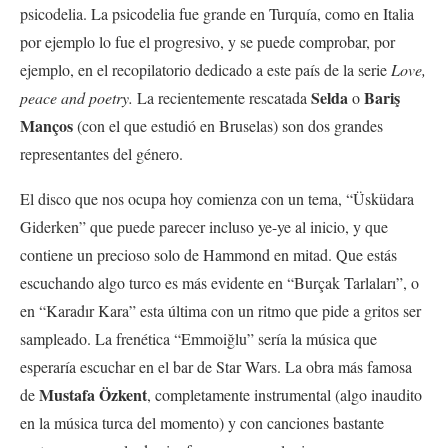
psicodelia. La psicodelia fue grande en Turquía, como en Italia
por ejemplo lo fue el progresivo, y se puede comprobar, por
ejemplo, en el recopilatorio dedicado a este país de la serie
Love,
Selda
Bariş
peace and poetry.
La recientemente rescatada
o
Manços
(con el que estudió en Bruselas) son dos grandes
representantes del género.
El disco que nos ocupa hoy comienza con un tema,
“Üsküdara
Giderken”
que puede parecer incluso ye-ye al inicio, y que
contiene un precioso solo de Hammond en mitad. Que estás
escuchando algo turco es más evidente en
“Burçak Tarlaları”, o
en “
Karadır Kara” esta última con un ritmo que pide a gritos ser
sampleado. La frenética
“Emmoiğlu” sería la música que
esperaría escuchar en el bar de Star Wars. La obra más famosa
Mustafa Özkent
de
, completamente instrumental (algo inaudito
en la música turca del momento) y con canciones bastante