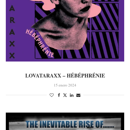
LOVATARAXX – H​É​B​É​PHR​É​NIE
15 enero 2024