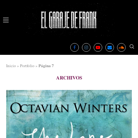
Página 7
Inicio
»
Portfolio
»
ARCHIVOS