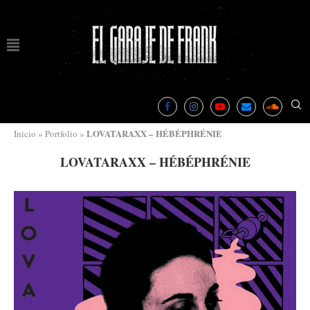
LOVATARAXX – H​É​B​É​PHR​É​NIE
Inicio
»
Portfolio
»
LOVATARAXX – H​É​B​É​PHR​É​NIE