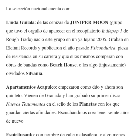
La selección nacional cuenta con:
Linda Guilala
JUNIPER MOON
: de las cenizas de
(grupo
que tuvo el orgullo de aparecer en el recopilatorio
Indiepop 1
de
Rough Trade) nació este grupo en un ya lejano 2005. Graban en
Elefant Records y publicaron el año pasado
Psiconáutica
, pieza
de resistencia en su carrera y que ellos mismos comparan con
Beach House
obras de bandas como
, o los algo (injustamente)
Silvania
olvidados
.
Apartamentos Acapulco
: empezaron como dúo y ahora son
quinteto. Vienen de Granada y han grabado su primer disco
Planetas
Nuevos Testamentos
en el sello de los
con los que
guardan ciertas afinidades. Escuchándolos creo tener veinte años
de nuevo.
Espíritusanto
: con nombre de calle malasañera, y algo menos