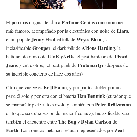
Perfume Genius
El pop más original tendrá a
como nombre
Liars
más famoso, acompañado por la electrónica con noise de
,
Jenny Hval
Weyes Blood
el art-pop de
, el folk de
, la
Grouper
Aldous Harding
inclasificable
, el dark folk de
, la
tUnE-yArDs
Pissed
batidora de ritmos de
, el post-hardcore de
Jeans
Protomartyr
y entre otros, el post-punk de
(después de
su increíble concierto de hace dos años).
Keiji Haino
Otro que vuelve es
, y por partida doble: por una
Han Bennink
parte él solo y por otra con el batería
(curador que
Peter Brötzmann
se marcará triplete al tocar solo y también con
en lo que será otra sesión del mejor free jazz). Inclasificable será
The Bug
Dylan Carlson
también el encuentro entre
y
de
Earth
Zeal
. Los sonidos metálicos estarán representados por