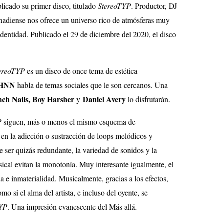
licado su primer disco, titulado
StereoTYP
. Productor, DJ
 canadiense nos ofrece un universo rico de atmósferas muy
 identidad. Publicado el 29 de diciembre del 2020, el disco
ereoTYP
es un disco de once tema de estética
HNN
habla de temas sociales que le son cercanos. Una
nch Nails, Boy Harsher
Daniel Avery
y
lo disfrutarán.
P
siguen, más o menos el mismo esquema de
 en la adicción o sustracción de loops melódicos y
e ser quizás redundante, la variedad de sonidos y la
ical evitan la monotonía. Muy interesante igualmente, el
a e inmaterialidad. Musicalmente, gracias a los efectos,
o si el alma del artista, e incluso del oyente, se
YP
. Una impresión evanescente del Más allá.