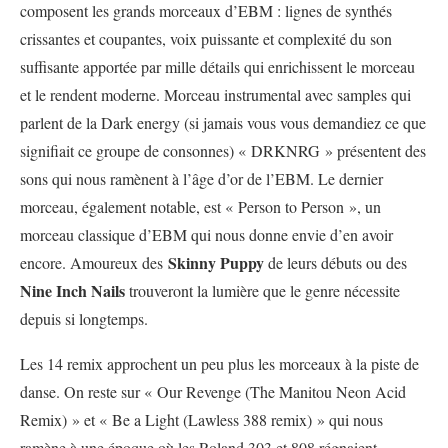
composent les grands morceaux d’EBM : lignes de synthés
crissantes et coupantes, voix puissante et complexité du son
suffisante apportée par mille détails qui enrichissent le morceau
et le rendent moderne. Morceau instrumental avec samples qui
parlent de la Dark energy (si jamais vous vous demandiez ce que
signifiait ce groupe de consonnes) « DRKNRG » présentent des
sons qui nous ramènent à l’âge d’or de l’EBM. Le dernier
morceau, également notable, est « Person to Person », un
morceau classique d’EBM qui nous donne envie d’en avoir
Skinny Puppy
encore. Amoureux des
de leurs débuts ou des
Nine Inch Nails
trouveront la lumière que le genre nécessite
depuis si longtemps.
Les 14 remix approchent un peu plus les morceaux à la piste de
danse. On reste sur « Our Revenge (The Manitou Neon Acid
Remix) » et « Be a Light (Lawless 388 remix) » qui nous
ramène à une époque où les Roland 303 et 808 régnaient,