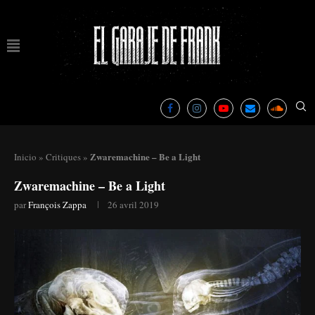
Zwaremachine – Be a Light
Inicio
»
Critiques
»
Zwaremachine – Be a Light
par
François Zappa
26 avril 2019