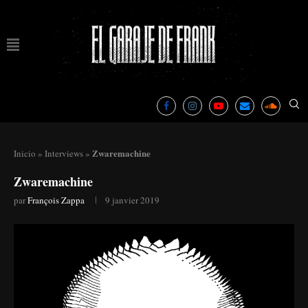
Zwaremachine
Inicio
»
Interviews
»
Zwaremachine
par
François Zappa
9 janvier 2019