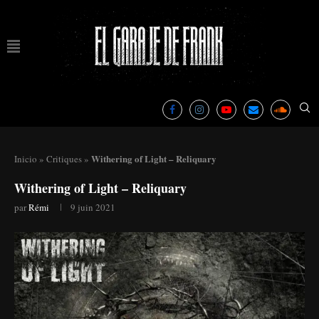
Withering of Light – Reliquary
Inicio
»
Critiques
»
Withering of Light – Reliquary
par
Rémi
9 juin 2021