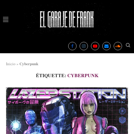
Cyberpunk
Inicio
»
ÉTIQUETTE:
CYBERPUNK