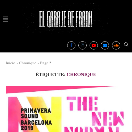
Page 2
Inicio
»
Chronique
»
ÉTIQUETTE:
CHRONIQUE