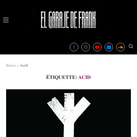
Acid
Inicio
»
ÉTIQUETTE:
ACID