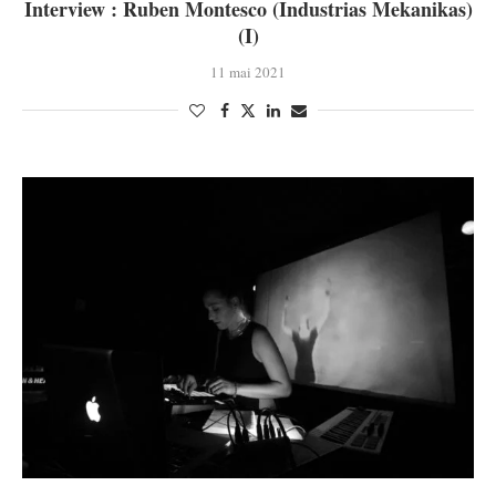
Interview : Ruben Montesco (Industrias Mekanikas)
(I)
11 mai 2021