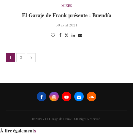
MIXES
El Garaje de Frank présente : Buendía
30 avril 2021
2
1
@2019 - El Garaje de Frank. All Right Reserved.
À lire également
x