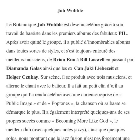
Jah Wobble
Jah Wobble
Le Britannique
est devenu célèbre grâce à son
PIL
travail de bassiste dans les premiers albums des fabuleux
.
Après avoir quitté le groupe, il a publié d’innombrables albums
dans toutes sortes de styles, et s’est toujours entouré des
Brian Eno
Bill Laswell
meilleurs musiciens, de
à
en passant par
Diamanda Galas
Can
Jaki Liebezeit
ainsi que les ex-
et
Holger Czukay
. Sur scène, il se produit avec trois musiciens, et
alterne le chant avec le batteur. Il a fait un petit clin d’œil au
groupe qui l’a rendu célèbre avec une curieuse reprise de «
Public Image » et de « Poptones », la chanson où sa basse se
démarque le plus. Il a également interprété quelques-uns de ses
propres succès comme « Becoming More Like God », le
meilleur dub (avec quelques notes jazzy), ainsi que quelques
solos, nous montrant que le jazz fusion n’est pas forcément une