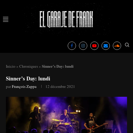
Sinner’s Day: lundi
Inicio
»
Chroniques
»
Sinner’s Day: lundi
par
François Zappa
12 décembre 2021