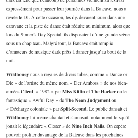
expressément pour passer leur journée dans la Batcave, nous a
révélé le DJ. À cette occasion, les djs devaient jouer dans une
caravane et la piste de danse était réduite au minimum, alors que
lors du Sinner’s Day Special, ils disposaient d’une grande scène
sous un chapiteau. Malgré tout, la Batcave était remplie
d’amateurs de musique dark prêts à danser jusqu’au bout de la
nuit.
Wildhoney
nous a régalés de divers tubes, comme « Dance or
Die » de l’artiste du même nom, « Der Amboss » de nos bien-
Client
Miss Kittin et The Hacker
aimées
, « 1982 » par
ou le
The Neon Judgement
fantastique « Awful Day » de
ou
Split-Second
« Décharge coloniale » par
. Le public dansait et
Wildhoney
lui-même chantait et s’amusait, notamment lorsqu’il
Nine Inch Nails
jouait le légendaire « Closer » de
. On espère
pouvoir profiter davantage de la Batcave dans les prochaines