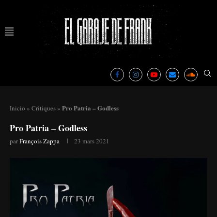
Pro Patria – Godless
Inicio
»
Critiques
»
Pro Patria – Godless
par
François Zappa
23 mars 2021