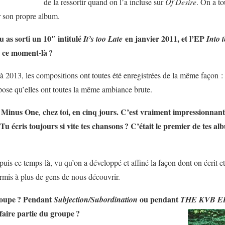
de la ressortir quand on l’a incluse sur
Of Desire
. On a to
ur son propre album.
 as sorti un 10″ intitulé
en janvier 2011, et l’EP
It’s too Late
Into 
à ce moment-là
?
à 2013, les compositions ont toutes été enregistrées de la même façon :
ose qu’elles ont toutes la même ambiance brute.
é
Minus One
chez toi, en cinq jours. C’est vraiment impressionnan
,
u écris toujours si vite tes chansons
? C’était le premier de tes alb
uis ce temps-là, vu qu’on a développé et affiné la façon dont on écrit et
rmis à plus de gens de nous découvrir.
roupe
? Pendant
ou pendant
Subjection/Subordination
THE
KVB E
faire partie du groupe
?