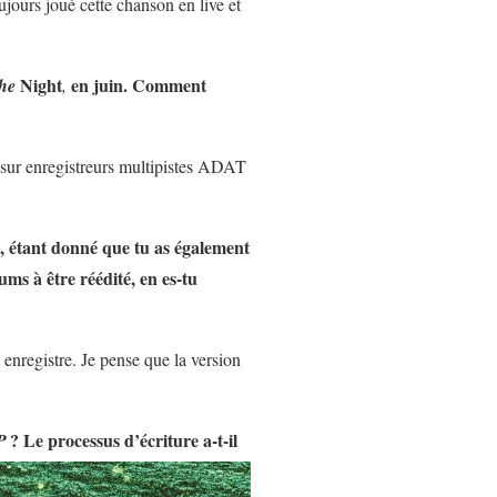
ujours joué cette chanson en live et
Night
en juin. Comment
the
,
 sur enregistreurs multipistes ADAT
t, étant donné que tu as également
ums à être réédité, en es-tu
 enregistre. Je pense que la version
? Le processus d’écriture a-t-il
P