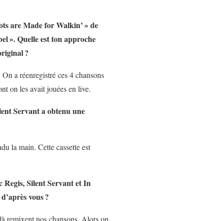
ots are Made for Walkin’
» de
bel
». Quelle est ton approche
riginal
?
. On a réenregistré ces 4 chansons
nt on les avait jouées en live.
Silent Servant a obtenu une
du la main. Cette cassette est
Regis, Silent Servant et In
 d’après vous
?
s-là remixent nos chansons. Alors on