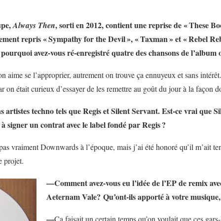
upe,
, sorti en 2012, contient une reprise de «
These Bo
Always Then
ement repris «
Sympathy for the Devil
», «
Taxman
» et «
Rebel Re
 pourquoi avez-vous ré-enregistré quatre des chansons de l’album o
 aime se l’approprier, autrement on trouve ça ennuyeux et sans intérêt
 on était curieux d’essayer de les remettre au goût du jour à la façon do
 artistes techno tels que Regis et Silent Servant. Est-ce vrai que 
 à signer un contrat avec le label fondé par Regis
?
s pas vraiment Downwards à l’époque, mais j’ai été honoré qu’il m’ait ten
 projet.
—Comment avez-vous eu l’idée de l’EP de remix avec 
Aeternam Vale? Qu’ont-ils apporté à votre musique,
—
Ça faisait un certain temps qu’on voulait que ces gar