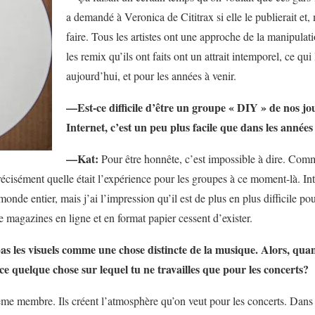
a demandé à Veronica de Cititrax si elle le publierait et, m
faire. Tous les artistes ont une approche de la manipulat
les remix qu’ils ont faits ont un attrait intemporel, ce qui
aujourd’hui, et pour les années à venir.
—Est-ce difficile d’être un groupe « DIY » de nos jo
Internet, c’est un peu plus facile que dans les années
—Kat:
Pour être honnête, c’est impossible à dire. Comm
précisément quelle était l’expérience pour les groupes à ce moment-là. In
nde entier, mais j’ai l’impression qu’il est de plus en plus difficile po
e magazines en ligne et en format papier cessent d’exister.
 pas les visuels comme une chose distincte de la musique. Alors, qu
-ce quelque chose sur lequel tu ne travailles que pour les concerts?
ième membre. Ils créent l’atmosphère qu’on veut pour les concerts. Dans le