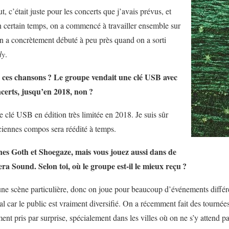
, c’était juste pour les concerts que j’avais prévus, et
un certain temps, on a commencé à travailler ensemble sur
on a concrètement débuté à peu près quand on a sorti
dy
.
s ces chansons
? Le groupe vendait une clé USB avec
ncerts, jusqu’en 2018, non
?
 clé USB en édition très limitée en 2018. Je suis sûr
iennes compos sera réédité à temps.
s Goth et Shoegaze, mais vous jouez aussi dans de
ra Sound. Selon toi, où le groupe est-il le mieux reçu
?
une scène particulière, donc on joue pour beaucoup d’événements différ
 car le public est vraiment diversifié. On a récemment fait des tourné
nt pris par surprise, spécialement dans les villes où on ne s’y attend p