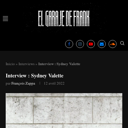
Interview : Sydney Valette
Inicio
»
Interviews
»
Interview : Sydney Valette
par
François Zappa
12 avril 2022