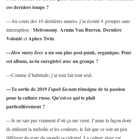
ces derniers temps ?
—Au cours des 10 dernières années, j’ai écouté 4 groupes sans
Metronomy
Armin Van Burren
Dernière
interruption :
,
,
Volonté
Aphex Twin
et
.
—
a un son plus post-punk, organique. Pour
How many lives
cet album, as-tu enregistré avec un groupe ?
—Comme d’habitude, j’ai tout fait tout seul.
—
Ta sortie de 2019
témoigne de ta passion
Город Болит
pour la culture russe. Qu’est-ce qui te plaît
particulièrement ?
—Je ne sais pas vraiment d’où ça me vient. J’aime la façon dont
ils utilisent la mélodie et les couleurs, le fait que ce soit un peu
différent du reste du monde occidental. La culture slave est