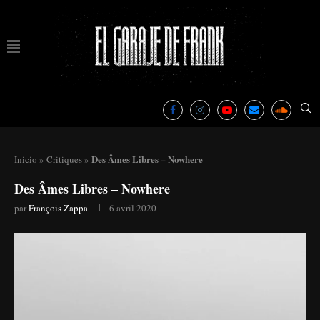
Des Âmes Libres – Nowhere
Inicio
»
Critiques
»
Des Âmes Libres – Nowhere
par
François Zappa
6 avril 2020