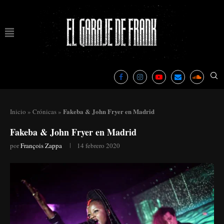
Fakeba & John Fryer en Madrid
Inicio
»
Crónicas
»
Fakeba & John Fryer en Madrid
por
François Zappa
14 febrero 2020