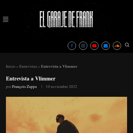
Entrevista a Vlimmer
Inicio
»
Entrevistas
»
Entrevista a Vlimmer
por
François Zappa
10 noviembre 2022