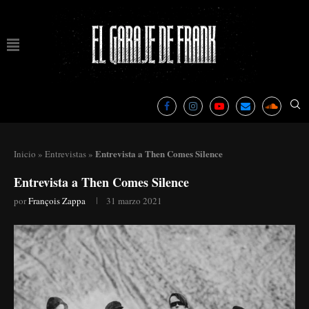
Entrevista a Then Comes Silence
Inicio
»
Entrevistas
»
Entrevista a Then Comes Silence
por
François Zappa
31 marzo 2021