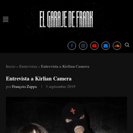
Entrevista a Kirlian Camera
Inicio
»
Entrevistas
»
Entrevista a Kirlian Camera
por
François Zappa
3 septiembre 2019