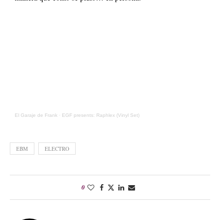
El Garaje de Frank
·
EGF presents: Raphlex (Vinyl Set)
EBM
ELECTRO
0