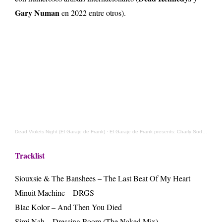
Gary Numan
en 2022 entre otros).
Dead Violets Night (El Garaje de Frank)
·
El Garaje de Frank presents: Charly Sodiaz
Tracklist
Siouxsie & The Banshees – The Last Beat Of My Heart
Minuit Machine – DRGS
Blac Kolor – And Then You Died
Simi Nah – Dressing Room (The Naked Mix)