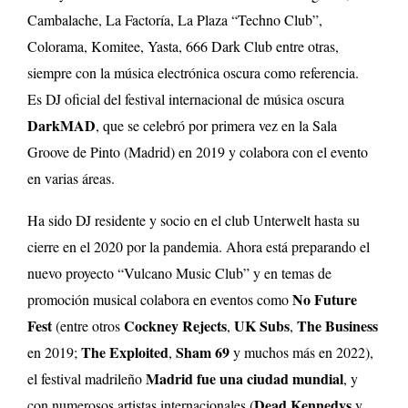
Cambalache, La Factoría, La Plaza “Techno Club”,
Colorama, Komitee, Yasta, 666 Dark Club entre otras,
siempre con la música electrónica oscura como referencia.
Es DJ oficial del festival internacional de música oscura
DarkMAD
, que se celebró por primera vez en la Sala
Groove de Pinto (Madrid) en 2019 y colabora con el evento
en varias áreas.
Ha sido DJ residente y socio en el club Unterwelt hasta su
cierre en el 2020 por la pandemia. Ahora está preparando el
nuevo proyecto “Vulcano Music Club” y en temas de
No Future
promoción musical colabora en eventos como
Fest
Cockney Rejects
UK Subs
The Business
(entre otros
,
,
The Exploited
Sham 69
en 2019;
,
y muchos más en 2022),
Madrid fue una ciudad mundial
el festival madrileño
, y
Dead Kennedys
con numerosos artistas internacionales (
y