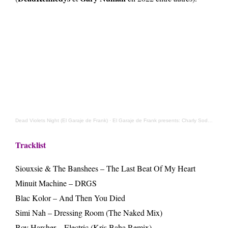
Dead Violets Night (El Garaje de Frank)
·
El Garaje de Frank presents: Charly Sodiaz
Tracklist
Siouxsie & The Banshees – The Last Beat Of My Heart
Minuit Machine – DRGS
Blac Kolor – And Then You Died
Simi Nah – Dressing Room (The Naked Mix)
Boy Harsher – Electric (Kris Baha Remix)