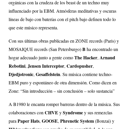
orgánicas con la crudeza de los beast de un techno muy
influenciado por la EBM. Atmósferas meditativas y oscuras
líneas de bajo con baterías con el pitch bajo definen todo lo
que este músico representa.
Con sus últimas obras publicadas en ZONE records (Paris) y
B
MOSAIQUE records (San Petersburgo)
ha encontrado un
The Hacker
Arnaud
hogar adecuado junto a gente como
,
Rebotini
Jensen Interceptor
Cardopusher
,
,
,
Djedjotronic
Gesaffelstein
,
. Su música contiene techno-
EBM puro y espontáneo de otra dimensión. Como dicen en
Zone: “Sin introducción – sin conclusión – solo sustancia”
A B1980 le encanta romper barreras dentro de la música. Sus
CHVE
Syndrome
colaboraciones con
y
y sus remezclas
Paper Hats
GOOSE
Phrenetic System
para
,
,
(Bonzai) y