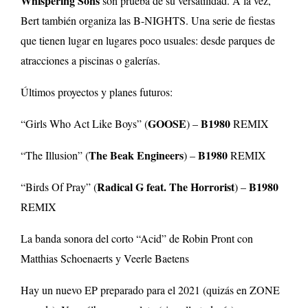
Whispering Sons
son prueba de su versatilidad. A la vez,
Bert también organiza las B-NIGHTS. Una serie de fiestas
que tienen lugar en lugares poco usuales: desde parques de
atracciones a piscinas o galerías.
Últimos proyectos y planes futuros:
GOOSE
B1980
“Girls Who Act Like Boys” (
) –
REMIX
The Beak Engineers
B1980
“The Illusion” (
) –
REMIX
Radical G feat. The Horrorist
B1980
“Birds Of Pray” (
) –
REMIX
La banda sonora del corto “Acid” de Robin Pront con
Matthias Schoenaerts y Veerle Baetens
Hay un nuevo EP preparado para el 2021 (quizás en ZONE