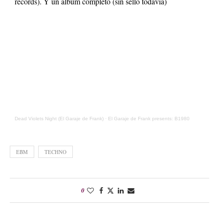
records). Y un álbum completo (sin sello todavía)
Dead Violets Night (El Garaje de Frank)
·
El Garaje de Frank presents: B1980
EBM
TECHNO
0