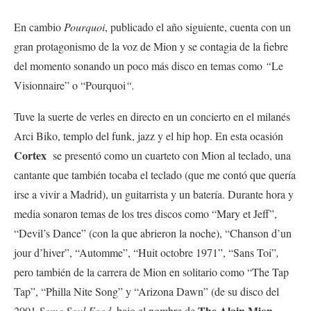
En cambio
Pourquoi
, publicado el año siguiente, cuenta con un
gran protagonismo de la voz de Mion y se contagia de la fiebre
del momento sonando un poco más disco en temas como
“
Le
Visionnaire” o “Pourquoi
“.
Tuve la suerte de verles en directo en un concierto en el milanés
Arci Biko, templo del funk, jazz y el hip hop. En esta ocasión
Cortex
se presentó como un cuarteto con Mion al teclado, una
cantante que también tocaba el teclado (que me contó que quería
irse a vivir a Madrid), un guitarrista y un batería. Durante hora y
media sonaron temas de los tres discos como “Mary et Jeff”,
“Devil’s Dance” (con la que abrieron la noche), “Chanson d’un
jour d’hiver”, “Automme”, “Huit octobre 1971”, “Sans Toi”
,
pero también de la carrera de Mion en solitario como “The Tap
Tap”, “Philla Nite Song” y “Arizona Dawn” (de su disco del
The Alain Mion
2001
Some Soul Food
, bajo el nombre de