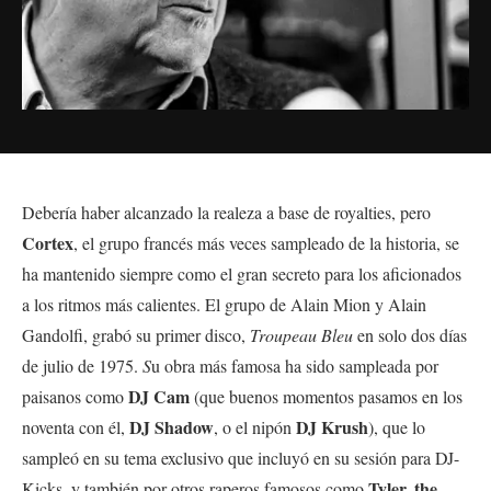
Debería haber alcanzado la realeza a base de royalties, pero
Cortex
, el grupo francés más veces sampleado de la historia, se
ha mantenido siempre como el gran secreto para los aficionados
a los ritmos más calientes. El grupo de Alain Mion y Alain
Gandolfi, grabó su primer disco,
Troupeau Bleu
en solo dos días
de julio de 1975.
S
u obra más famosa ha sido sampleada por
DJ Cam
paisanos como
(que buenos momentos pasamos en los
DJ Shadow
DJ Krush
noventa con él,
, o el nipón
), que lo
sampleó en su tema exclusivo que incluyó en su sesión para DJ-
Tyler, the
Kicks, y también por otros raperos famosos como