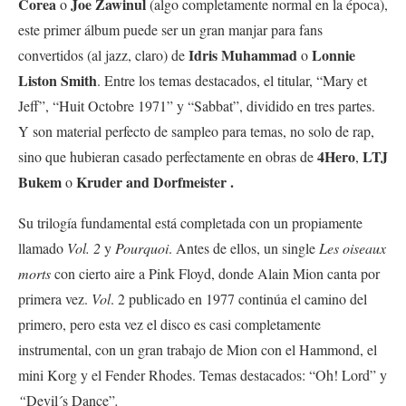
Corea
Joe Zawinul
o
(algo completamente normal en la época),
este primer álbum puede ser un gran manjar para fans
Idris Muhammad
Lonnie
convertidos (al jazz, claro) de
o
Liston Smith
. Entre los temas destacados, el titular, “Mary et
Jeff”, “Huit Octobre 1971”
y “Sabbat”, dividido en tres partes.
Y son material perfecto de sampleo para temas, no solo de rap,
4Hero
LTJ
sino que hubieran casado perfectamente en obras de
,
Bukem
Kruder and Dorfmeister .
o
Su trilogía fundamental está completada con un propiamente
llamado
Vol. 2
y
Pourquoi
. Antes de ellos, un single
Les oiseaux
morts
con cierto aire a Pink Floyd, donde Alain Mion canta por
primera vez.
Vol
. 2 publicado en 1977 continúa el camino del
primero, pero esta vez el disco es casi completamente
instrumental, con un gran trabajo de Mion con el Hammond, el
mini Korg y el Fender Rhodes. Temas destacados: “Oh! Lord” y
“
Devil´s Dance”
.