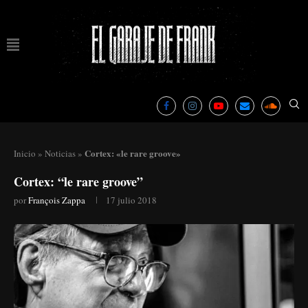
Cortex: «le rare groove»
Inicio
»
Noticias
»
Cortex: “le rare groove”
por
François Zappa
17 julio 2018