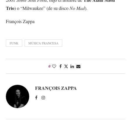
Trio
) o “Milwaukee” (de su disco
No Mad
).
François Zappa
FUNK
MÚSICA FRANCESA
0
FRANÇOIS ZAPPA