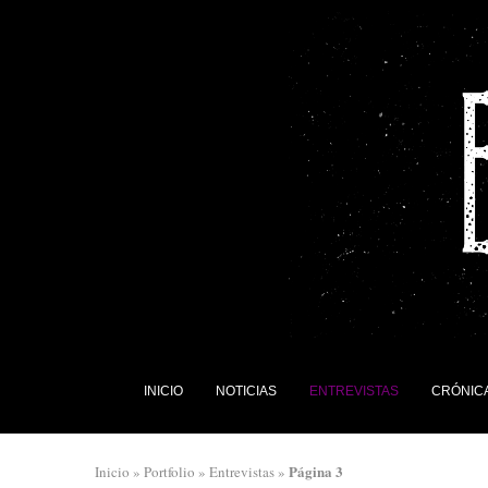
INICIO
NOTICIAS
ENTREVISTAS
CRÓNIC
Página 3
Inicio
»
Portfolio
»
Entrevistas
»