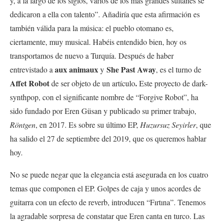
y, a la largo de los siglos, varios de los más grandes sultanes se
dedicaron a ella con talento”. Añadiría que esta afirmación es
también válida para la música: el pueblo otomano es,
ciertamente, muy musical. Habéis entendido bien, hoy os
transportamos de nuevo a Turquía. Después de haber
aux animaux
She Past Away
entrevistado a
y
, es el turno de
Affet Robot
.
de ser objeto de un artículo
Este proyecto de dark-
synthpop, con el significante nombre de “Forgive Robot”, ha
sido fundado por Eren Güsan y publicado su primer trabajo,
Röntgen
, en 2017. Es sobre su último EP,
Huzursuz Seyirler
, que
ha salido el 27 de septiembre del 2019, que os queremos hablar
hoy.
No se puede negar que la elegancia está asegurada en los cuatro
temas que componen el EP. Golpes de caja y unos acordes de
guitarra con un efecto de reverb, introducen “Fırtına”. Tenemos
la agradable sorpresa de constatar que Eren canta en turco. Las