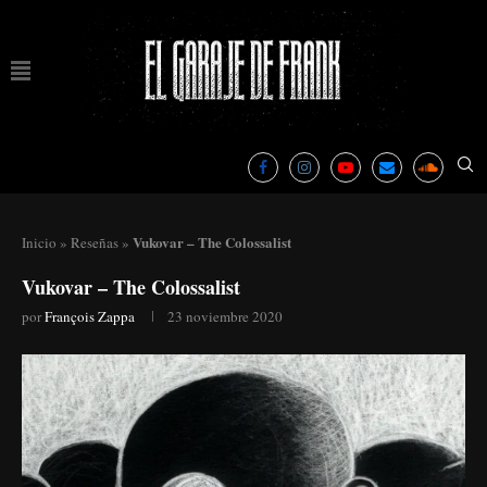
Vukovar – The Colossalist
Inicio
»
Reseñas
»
Vukovar – The Colossalist
por
François Zappa
23 noviembre 2020