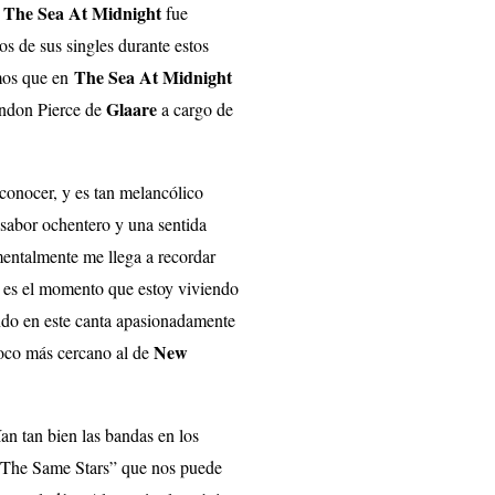
The Sea At Midnight
e
fue
s de sus singles durante estos
The Sea At Midnight
mos que en
Glaare
ndon Pierce de
a cargo de
conocer, y es tan melancólico
 sabor ochentero y una sentida
mentalmente me llega a recordar
s es el momento que estoy viviendo
o en este canta apasionadamente
New
oco más cercano al de
an tan bien las bandas en los
e The Same Stars” que nos puede