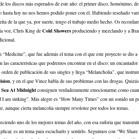
e los discos más esperados de este año: el primer disco, homónimo, d
 hasta hoy no nos hemos podido poner con él. Habiendo reseñado vario
eña de la que ya, por suerte, tengo el trabajo medio hecho. Os recorda
Cold Showers
la voz, Chris King de
produciendo y mezclando y a Bra
icional.
“Medicine”, que fue además el tema con el que este proyecto se dio a 
 las características que podremos encontrar en el disco: un encantador
 orden de publicación de sus singles y llega “Melancholia”, que instru
ision
, y en el que Vince habla de sus problemas con las drogas. Quizá
 Sea At Midnight
consiguen verdaderamente emocionarme como cuand
d I am sinking”. Más alegre es “How Many Times” con un sonido un p
te, aunque cierta melancolía siempre revolotee por todos los temas.
ciendo uno de los mejores temas del año, con esa euforia que transmití
xplicar, es un tema para escucharlo y sentirlo. Seguimos con “We Shar