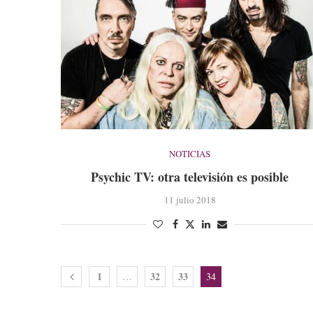
NOTICIAS
Psychic TV: otra televisión es posible
11 julio 2018
1
32
33
…
34