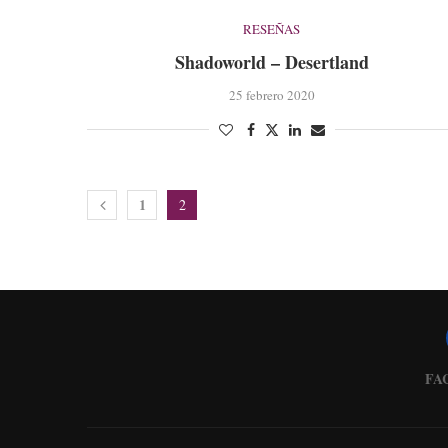
RESEÑAS
Shadoworld – Desertland
25 febrero 2020
1
2
FA