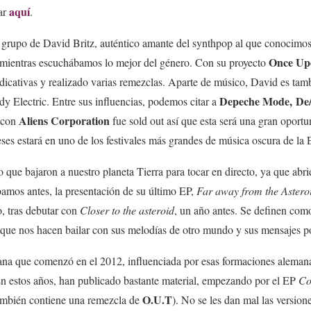
aquí
rar
.
l grupo de David Britz, auténtico amante del synthpop al que conocim
Once Up
 mientras escuchábamos lo mejor del género. Con su proyecto
ndicativas y realizado varias remezclas. Aparte de músico, David es t
Depeche Mode,
De
y Electric. Entre sus influencias, podemos citar a
Aliens Corporation
o con
fue sold out así que esta será una gran oportu
s estará en uno de los festivales más grandes de música oscura de la 
que bajaron a nuestro planeta Tierra para tocar en directo, ya que abri
mos antes, la presentación de su último EP,
Far away from the Astero
, tras debutar con
Closer to the asteroid
, un año antes. Se definen com
que nos hacen bailar con sus melodías de otro mundo y sus mensajes po
rana que comenzó en el 2012, influenciada por esas formaciones aleman
 En estos años, han publicado bastante material, empezando por el EP
Co
O.U.T
ambién contiene una remezcla de
). No se les dan mal las versio