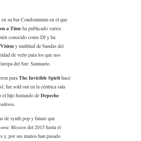
os en su bar Condominum en el que
on a Time
ha publicado varios
ambién conocido como DJ y ha
/Vision
y multitud de bandas del
nidad de verlo para los que nos
Europa del Sur: Santuario.
The Invicible Spirit
eron para
hace
id
, fue sold out en la céntrica sala
Depeche
o el hijo bastando de
sitivos.
as de synth pop y future que
smic Mission
del 2015 hasta el
nes y, por sus manos han pasado