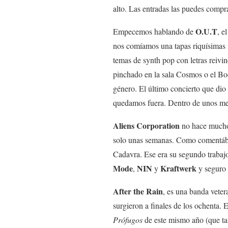
alto. Las entradas las puedes comp
O.U.T
Empecemos hablando de
, e
nos comíamos una tapas riquísimas
temas de synth pop con letras reivi
pinchado en la sala Cosmos o el Bod
género. El último concierto que di
quedamos fuera. Dentro de unos mese
Aliens Corporation
no hace mucho 
solo unas semanas. Como comentába
Cadavra. Ese era su segundo trabajo
Mode
NIN
Kraftwerk
,
y
y seguro 
After the Rain
, es una banda vete
surgieron a finales de los ochenta.
Prófugos
de este mismo año (que t