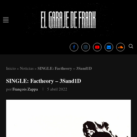
SINGLE: Factheory – 3Sand1D
Inicio
»
Noticias
»
SINGLE: Factheory – 3Sand1D
por
François Zappa
5 abril 2022