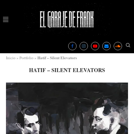
Hatif – Silent Elevators
Inicio
»
Portfolio
»
HATIF – SILENT ELEVATORS