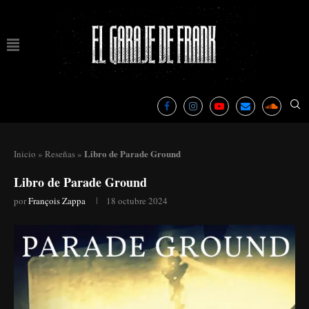
Libro de Parade Ground
Inicio
»
Reseñas
»
Libro de Parade Ground
por
François Zappa
18 octubre 2024