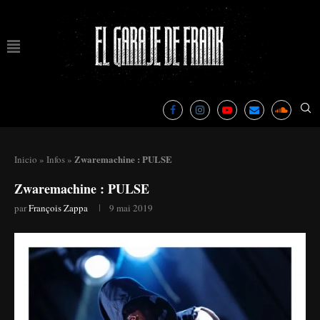
Zwaremachine : PULSE
Inicio
»
Infos
»
Zwaremachine : PULSE
par
François Zappa
9 mai 2019