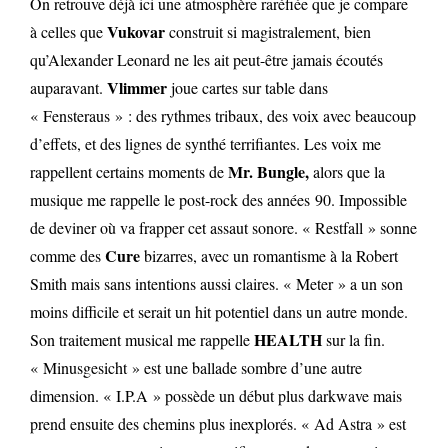
On retrouve déjà ici une atmosphère raréfiée que je compare
Vukovar
à celles que
construit si magistralement, bien
qu’Alexander Leonard ne les ait peut-être jamais écoutés
Vlimmer
auparavant.
joue cartes sur table dans
« Fensteraus » : des rythmes tribaux, des voix avec beaucoup
d’effets, et des lignes de synthé terrifiantes. Les voix me
Mr. Bungle,
rappellent certains moments de
alors que la
musique me rappelle le post-rock des années 90. Impossible
de deviner où va frapper cet assaut sonore. « Restfall » sonne
Cure
comme des
bizarres, avec un romantisme à la Robert
Smith mais sans intentions aussi claires. « Meter » a un son
moins difficile et serait un hit potentiel dans un autre monde.
HEALTH
Son traitement musical me rappelle
sur la fin.
« Minusgesicht » est une ballade sombre d’une autre
dimension. « I.P.A » possède un début plus darkwave mais
prend ensuite des chemins plus inexplorés. « Ad Astra » est