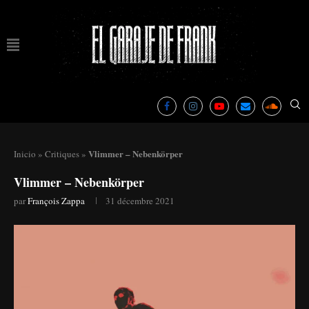
Vlimmer – Nebenkörper
Inicio
»
Critiques
»
Vlimmer – Nebenkörper
par
François Zappa
31 décembre 2021