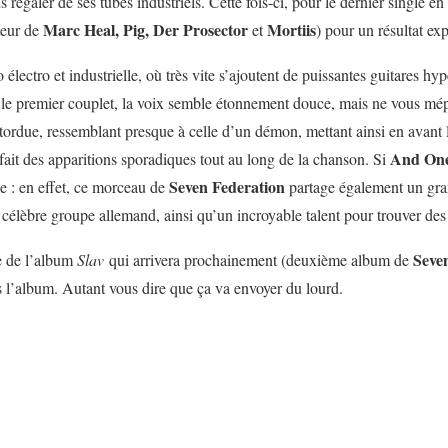
régaler de ses tubes industriels. Cette fois-ci, pour le dernier single en
Marc Heal, Pig,
Der Prosector
Mortiis
teur de
et
) pour un résultat ex
ectro et industrielle, où très vite s’ajoutent de puissantes guitares hyp
 le premier couplet, la voix semble étonnement douce, mais ne vous mép
tordue, ressemblant presque à celle d’un démon, mettant ainsi en avant
And On
 fait des apparitions sporadiques tout au long de la chanson. Si
Seven Federation
le : en effet, ce morceau de
partage également un gra
e célèbre groupe allemand, ainsi qu’un incroyable talent pour trouver de
Seve
e de l’album
Slav
qui arrivera prochainement (deuxième album de
s l’album. Autant vous dire que ça va envoyer du lourd.