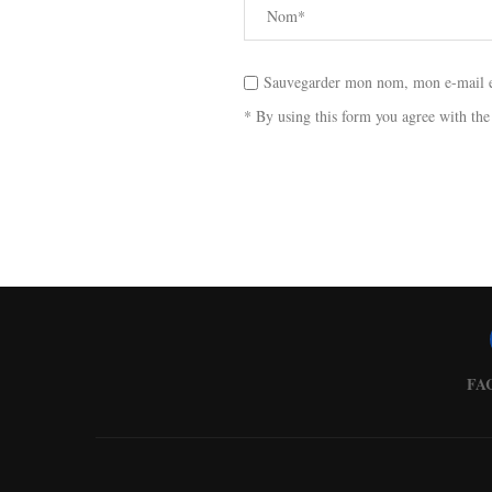
Sauvegarder mon nom, mon e-mail et
* By using this form you agree with the
FA