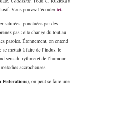
 date,
Chaosstar,
Todd C. Ruzicka a
ici
.
plosif. Vous pouvez l’écouter
er saturées, ponctuées par des
renez pas : elle change du tout au
 les paroles. Étonnement, on entend
e
se mettait à faire de l’indus, le
nd sens du rythme et de l’humour
s mélodies accrocheuses.
n Federations
), on peut se faire une