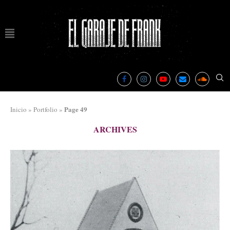
Page 49
Inicio
»
Portfolio
»
ARCHIVES