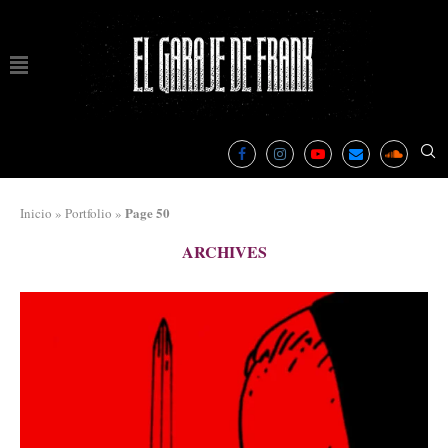
Page 50
Inicio
»
Portfolio
»
ARCHIVES