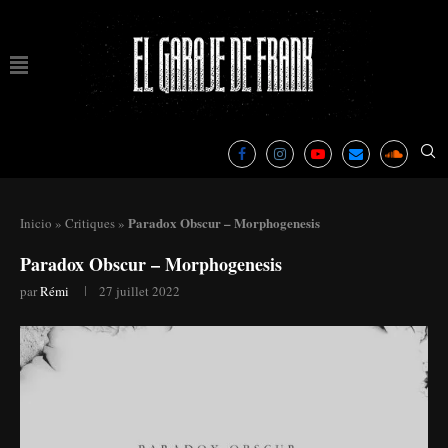
Paradox Obscur – Morphogenesis
Inicio
»
Critiques
»
Paradox Obscur – Morphogenesis
par
Rémi
27 juillet 2022