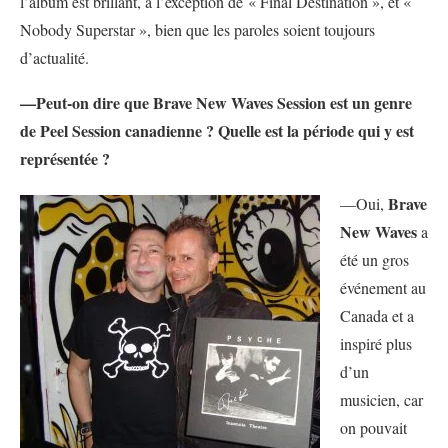
l’album est brillant, à l’exception de « Final Destination », et «
Nobody Superstar », bien que les paroles soient toujours
d’actualité.
—Peut-on dire que Brave New Waves Session est un genre
de Peel Session canadienne ? Quelle est la période qui y est
représentée ?
Brave
—Oui,
New Waves
a
été un gros
événement au
Canada et a
inspiré plus
d’un
musicien, car
on pouvait