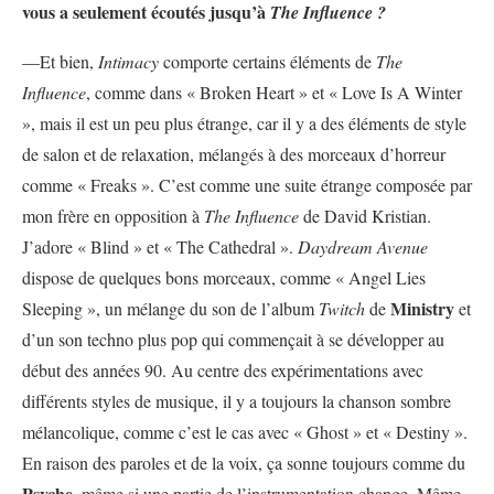
vous a seulement écoutés jusqu’à
The Influence ?
—Et bien,
Intimacy
comporte certains éléments de
The
Influence
, comme dans « Broken Heart » et « Love Is A Winter
», mais il est un peu plus étrange, car il y a des éléments de style
de salon et de relaxation, mélangés à des morceaux d’horreur
comme « Freaks ». C’est comme une suite étrange composée par
mon frère en opposition à
The Influence
de David Kristian.
J’adore « Blind » et « The Cathedral ».
Daydream Avenue
dispose de quelques bons morceaux, comme « Angel Lies
Ministry
Sleeping », un mélange du son de l’album
Twitch
de
et
d’un son techno plus pop qui commençait à se développer au
début des années 90. Au centre des expérimentations avec
différents styles de musique, il y a toujours la chanson sombre
mélancolique, comme c’est le cas avec « Ghost » et « Destiny ».
En raison des paroles et de la voix, ça sonne toujours comme du
Psyche
, même si une partie de l’instrumentation change. Même