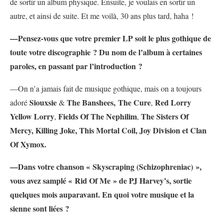
de sortir un album physique. Ensuite, je voulais en sortir un
autre, et ainsi de suite. Et me voilà, 30 ans plus tard, haha !
—Pensez-vous que votre premier LP soit le plus gothique de
toute votre discographie ? Du nom de l’album à certaines
paroles, en passant par l’introduction ?
—On n’a jamais fait de musique gothique, mais on a toujours
Siouxsie
The Banshees,
The Cure
Red Lorry
adoré
&
,
Yellow Lorry
Fields Of The Nephilim
The Sisters Of
,
,
Mercy, Killing Joke, This Mortal Coil, Joy Division et Clan
Of Xymox.
—Dans votre chanson « Skyscraping (Schizophreniac) »,
vous avez samplé « Rid Of Me » de PJ Harvey’s, sortie
quelques mois auparavant. En quoi votre musique et la
sienne sont liées ?