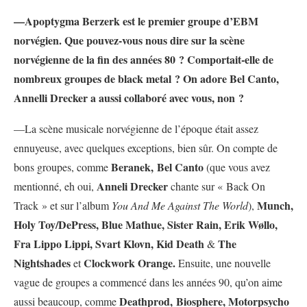
—Apoptygma Berzerk est le premier groupe d’EBM
norvégien. Que pouvez-vous nous dire sur la scène
norvégienne de la fin des années 80 ? Comportait-elle de
nombreux groupes de black metal ? On adore Bel Canto,
Annelli Drecker a aussi collaboré avec vous, non ?
—La scène musicale norvégienne de l’époque était assez
ennuyeuse, avec quelques exceptions, bien sûr. On compte de
Beranek,
Bel Canto
bons groupes, comme
(que vous avez
Anneli Drecker
mentionné, eh oui,
chante sur « Back On
Munch,
Track » et sur l’album
You And Me Against The World
),
Holy Toy/DePress, Blue Mathue, Sister Rain, Erik Wøllo,
Fra Lippo Lippi, Svart Klovn, Kid Death
The
&
Nightshades
Clockwork Orange.
et
Ensuite, une nouvelle
vague de groupes a commencé dans les années 90, qu’on aime
Deathprod,
Biosphere, Motorpsycho
aussi beaucoup, comme