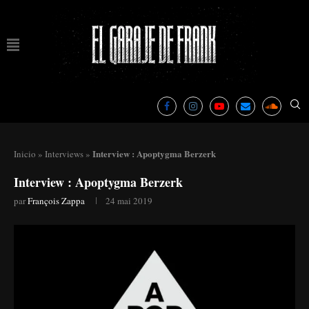
Interview : Apoptygma Berzerk
Inicio
»
Interviews
»
Interview : Apoptygma Berzerk
par
François Zappa
24 mai 2019