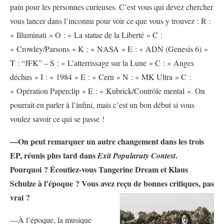
pain pour les personnes curieuses. C’est vous qui devez chercher
vous lancer dans l’inconnu pour voir ce que vous y trouvez : R :
« Illuminati » O : « La statue de la Liberté » C :
« Crowley/Parsons » K : « NASA » E : « ADN (Genesis 6) »
T : “JFK” – S : « L’atterrissage sur la Lune » C : « Anges
déchus » I : « 1984 » E : « Cern » N : « MK Ultra » C :
« Opération Paperclip » E : « Kubrick/Contrôle mental ». On
pourrait en parler à l’infini, mais c’est un bon début si vous
voulez savoir ce qui se passe !
—On peut remarquer un autre changement dans les trois
EP, réunis plus tard dans
.
Exit Popularuty Contest
Pourquoi ? Écoutiez-vous Tangerine Dream et Klaus
Schulze à l’époque ? Vous avez reçu de bonnes critiques, pas
vrai ?
—À l’époque, la musique