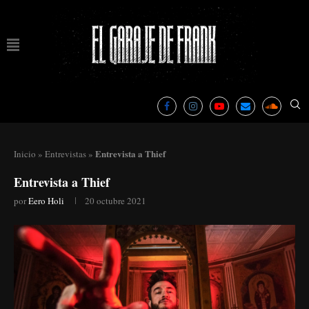
Entrevista a Thief
Inicio
»
Entrevistas
»
Entrevista a Thief
por
Eero Holi
20 octubre 2021