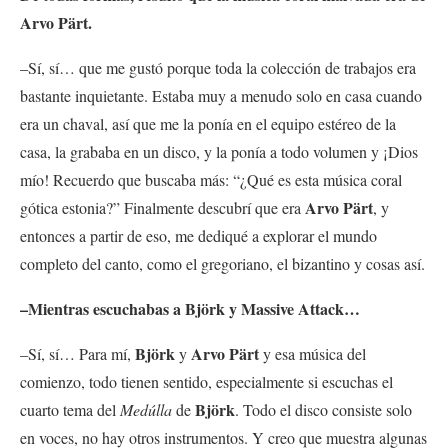
Arvo Pärt.
–Sí, sí… que me gustó porque toda la colección de trabajos era
bastante inquietante. Estaba muy a menudo solo en casa cuando
era un chaval, así que me la ponía en el equipo estéreo de la
casa, la grababa en un disco, y la ponía a todo volumen y ¡Dios
mío! Recuerdo que buscaba más: “¿Qué es esta música coral
Arvo Pärt
gótica estonia?” Finalmente descubrí que era
, y
entonces a partir de eso, me dediqué a explorar el mundo
completo del canto, como el gregoriano, el bizantino y cosas así.
–Mientras escuchabas a Björk y Massive Attack…
Björk
Arvo Pärt
–Sí, sí… Para mí,
y
y esa música del
comienzo, todo tienen sentido, especialmente si escuchas el
Björk
cuarto tema del
Medúlla
de
. Todo el disco consiste solo
en voces, no hay otros instrumentos. Y creo que muestra algunas