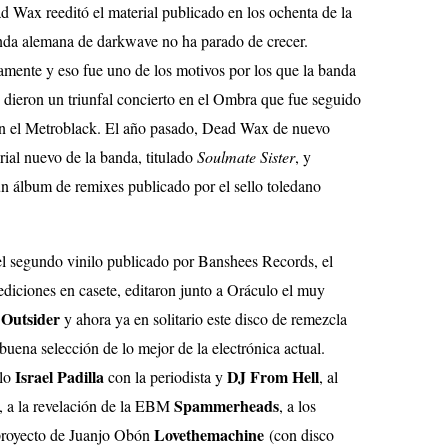
d Wax reeditó el material publicado en los ochenta de la
anda alemana de darkwave no ha parado de crecer.
amente y eso fue uno de los motivos por los que la banda
, dieron un triunfal concierto en el Ombra que fue seguido
n el Metroblack. El año pasado, Dead Wax de nuevo
rial nuevo de la banda, titulado
Soulmate Sister
, y
un álbum de remixes publicado por el sello toledano
el segundo vinilo publicado por Banshees Records, el
s ediciones en casete, editaron junto a Oráculo el muy
Outsider
y ahora ya en solitario este disco de remezcla
uena selección de lo mejor de la electrónica actual.
Israel Padilla
DJ From Hell
llo
con la periodista y
, al
Spammerheads
, a la revelación de la EBM
, a los
Lovethemachine
 proyecto de Juanjo Obón
(con disco