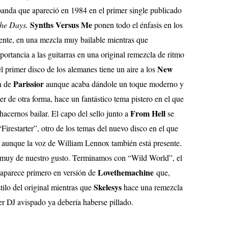
banda que apareció en 1984 en el primer single publicado
Synths Versus Me
he Days.
ponen todo el énfasis en los
rente, en una mezcla muy bailable mientras que
ortancia a las guitarras en una original remezcla de ritmo
New
 primer disco de los alemanes tiene un aire a los
Parissior
ón de
aunque acaba dándole un toque moderno y
 de otra forma, hace un fantástico tema pistero en el que
From Hell
acernos bailar. El capo del sello junto a
se
Firestarter”, otro de los temas del nuevo disco en el que
aunque la voz de William Lennox también está presente.
, muy de nuestro gusto. Terminamos con “Wild World”, el
Lovethemachine
aparece primero en versión de
que,
Skelesys
tilo del original mientras que
hace una remezcla
ier DJ avispado ya debería haberse pillado.