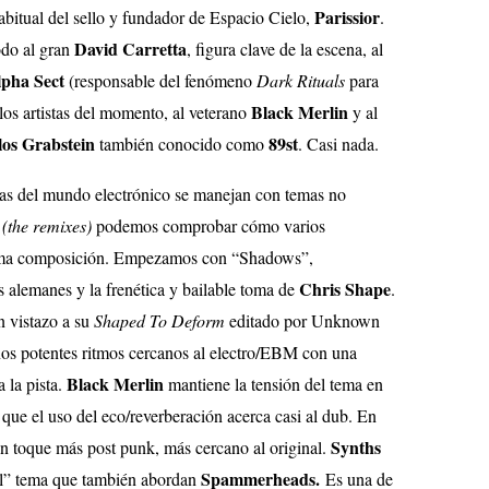
Parissior
abitual del sello y fundador de Espacio Cielo,
.
David Carretta
odo al gran
, figura clave de la escena, al
pha Sect
(responsable del fenómeno
Dark Rituals
para
Black Merlin
los artistas del momento, al veterano
y al
os Grabstein
89st
también conocido como
. Casi nada.
tas del mundo electrónico se manejan con temas no
(the remixes)
podemos comprobar cómo varios
isma composición. Empezamos con “Shadows”,
Chris Shape
os alemanes y la frenética y bailable toma de
.
n vistazo a su
Shaped To Deform
editado por Unknown
os potentes ritmos cercanos al electro/EBM con una
Black Merlin
 la pista.
mantiene la tensión del tema en
que el uso del eco/reverberación acerca casi al dub. En
Synths
n toque más post punk, más cercano al original.
Spammerheads.
l” tema que también abordan
Es una de