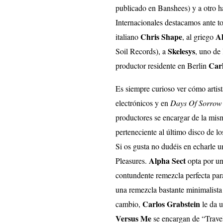
publicado en Banshees) y a otro h
Internacionales destacamos ante t
Chris Shape
Al
italiano
, al griego
Skelesys
Soil Records), a
, uno de 
Carl
productor residente en Berlin
Es siempre curioso ver cómo artis
electrónicos y en
Days Of Sorrow 
productores se encargar de la m
perteneciente al último disco de l
Si os gusta no dudéis en echarle u
Alpha Sect
Pleasures.
opta por un
contundente remezcla perfecta para
una remezcla bastante minimalista 
Carlos Grabstein
cambio,
le da u
Versus Me
se encargan de “Trave