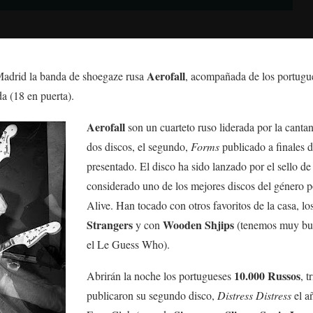
Aerofall
Madrid la banda de shoegaze rusa
, acompañada de los portug
a (18 en puerta).
Aerofall
son un cuarteto ruso liderada por la can
dos discos, el segundo,
Forms
publicado a finales 
presentado. El disco ha sido lanzado por el sello 
considerado uno de los mejores discos del género p
Alive. Han tocado con otros favoritos de la casa, l
Strangers
Wooden Shjips
y con
(tenemos muy bue
el Le Guess Who).
10.000 Russos
Abrirán la noche los portugueses
, 
publicaron su segundo disco,
Distress Distress
el añ