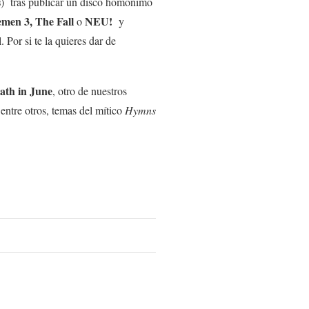
s
) tras publicar un disco homónimo
men 3, The Fall
NEU!
o
y
.
Por si te la quieres dar de
ath in June
, otro de nuestros
 entre otros, temas del mítico
Hymns