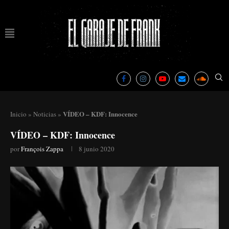
VÍDEO – KDF: Innocence
Inicio
»
Noticias
»
VÍDEO – KDF: Innocence
por
François Zappa
8 junio 2020